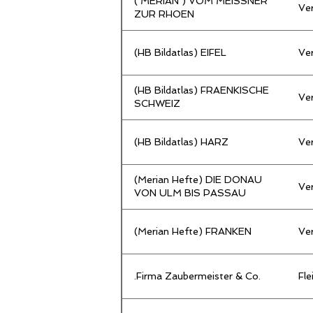
( MERIAN ) VOM MEISSNER
Ve
ZUR RHOEN
(HB Bildatlas) EIFEL
Ve
(HB Bildatlas) FRAENKISCHE
Ve
SCHWEIZ
(HB Bildatlas) HARZ
Ve
(Merian Hefte) DIE DONAU
Ve
VON ULM BIS PASSAU
(Merian Hefte) FRANKEN
Ve
.Firma Zaubermeister & Co.
Fl