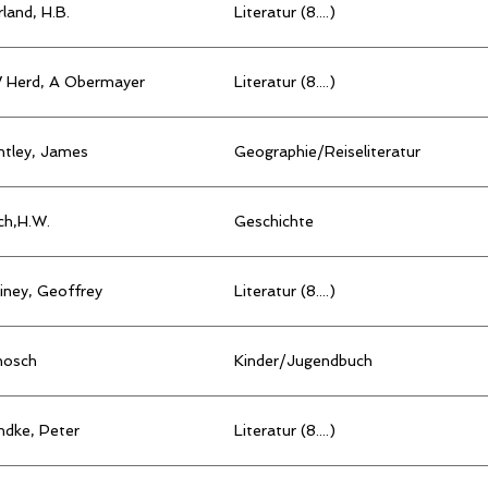
land, H.B.
Literatur (8....)
 Herd, A Obermayer
Literatur (8....)
ntley, James
Geographie/Reiseliteratur
ch,H.W.
Geschichte
iney, Geoffrey
Literatur (8....)
nosch
Kinder/Jugendbuch
ndke, Peter
Literatur (8....)