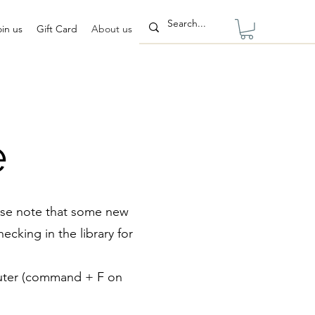
oin us
Gift Card
About us
e
ease note that some new
ecking in the library for
mputer (command + F on