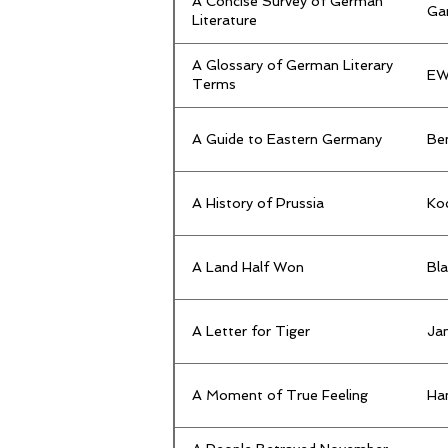
A Concise Survey of German
Gar
Literature
A Glossary of German Literary
EW
Terms
A Guide to Eastern Germany
Be
A History of Prussia
Ko
A Land Half Won
Bla
A Letter for Tiger
Ja
A Moment of True Feeling
Ha