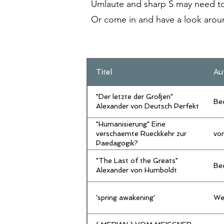
Umlaute and sharp S may need to 
Or come in and have a look aroun
Titel
Au
"Der letzte der Großen"
Bec
Alexander von Deutsch Perfekt
"Humanisierung" Eine
verschaemte Rueckkehr zur
vo
Paedagogik?
"The Last of the Greats"
Bec
Alexander von Humboldt
'spring awakening'
We