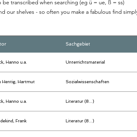
be transcribed when searching (eg ü = ue, ß = ss)
d our shelves - so often you make a fabulous find simpl
tor
Sachgebiet
k, Hanno u.a.
Unterrichtsmaterial
n Hentig, Hartmut
Sozialwissenschaften
k, Hanno u.a.
Literatur (8....)
dekind, Frank
Literatur (8....)