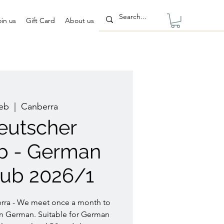
oin us
Gift Card
About us
Feb
  |  
Canberra
eutscher
b - German
lub 2026/1
ra - We meet once a month to
n German. Suitable for German