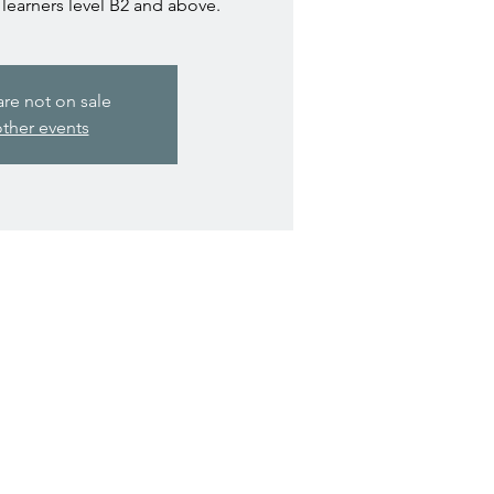
earners level B2 and above.
are not on sale
ther events