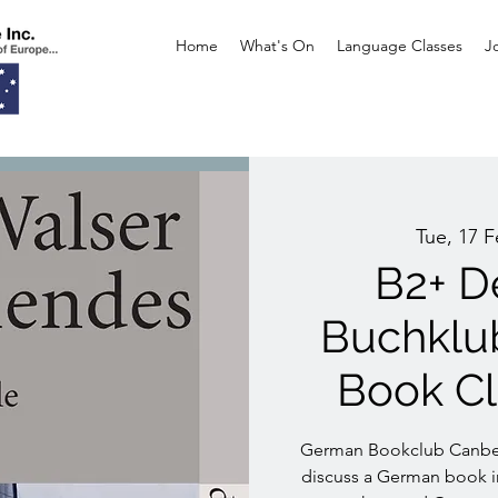
Home
What's On
Language Classes
J
Tue, 17 
B2+ D
Buchklu
Book C
German Bookclub Canber
discuss a German book i