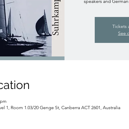
speakers and German l
Tickets 
See o
cation
5 pm
evel 1, Room 1.03/20 Genge St, Canberra ACT 2601, Australia