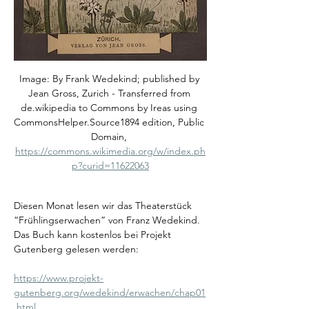
Image: By Frank Wedekind; published by 
Jean Gross, Zurich - Transferred from 
de.wikipedia to Commons by Ireas using 
CommonsHelper.Source1894 edition, Public 
Domain, 
https://commons.wikimedia.org/w/index.ph
p?curid=11622063
Diesen Monat lesen wir das Theaterstück 
“Frühlingserwachen” von Franz Wedekind. 
Das Buch kann kostenlos bei Projekt 
Gutenberg gelesen werden:
https://www.projekt-
gutenberg.org/wedekind/erwachen/chap01
.html